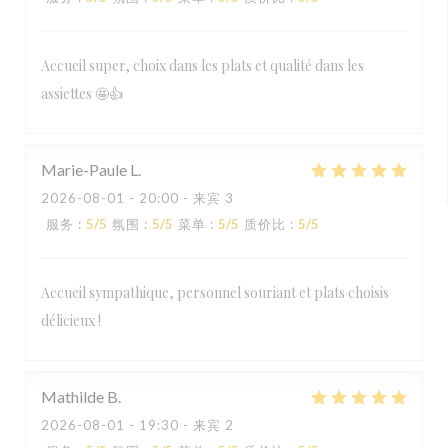
Accueil super, choix dans les plats et qualité dans les
assiettes 🤩👍
Marie-Paule
L
2026-08-01
- 20:00 - 来宾 3
服务
:
5
/5
氛围
:
5
/5
菜单
:
5
/5
质价比
:
5
/5
Accueil sympathique, personnel souriant et plats choisis
délicieux !
Mathilde
B
2026-08-01
- 19:30 - 来宾 2