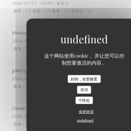
2026-07-17
- 20:00 - 来宾 3
服务
:
5
/5
氛围
:
5
/5
菜单
:
5
/5
质价比
:
5
/5
Melissa
B
2026-07-15
- 20:00 - 来宾 4
服务
:
5
/5
氛围
:
5
/5
菜单
:
5
/5
质价比
:
5
/5
这个网站使用cookie， 并让您可以控
制想要激活的内容。
gilles
L
2026-07-08
- 21:00 - 来宾 4
好的，全部接受
服务
:
5
/5
氛围
:
5
/5
菜单
:
5
/5
质价比
:
4
/5
禁用
个性化
Olivier
R
保密政策
2026-07-02
- 20:30 - 来宾 3
undefined
服务
:
5
/5
氛围
:
5
/5
菜单
:
5
/5
质价比
:
5
/5