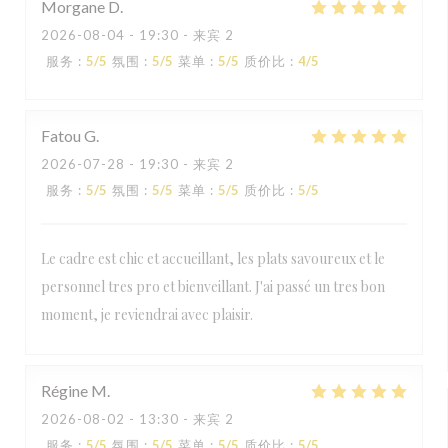
Morgane
D
2026-08-04
- 19:30 - 来宾 2
服务
:
5
/5
氛围
:
5
/5
菜单
:
5
/5
质价比
:
4
/5
Fatou
G
2026-07-28
- 19:30 - 来宾 2
服务
:
5
/5
氛围
:
5
/5
菜单
:
5
/5
质价比
:
5
/5
Le cadre est chic et accueillant, les plats savoureux et le
personnel tres pro et bienveillant. J'ai passé un tres bon
moment, je reviendrai avec plaisir.
Régine
M
2026-08-02
- 13:30 - 来宾 2
服务
:
5
/5
氛围
:
5
/5
菜单
:
5
/5
质价比
:
5
/5