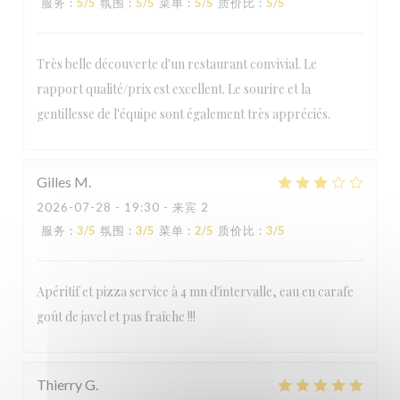
服务
:
5
/5
氛围
:
5
/5
菜单
:
5
/5
质价比
:
5
/5
Très belle découverte d'un restaurant convivial. Le
rapport qualité/prix est excellent. Le sourire et la
gentillesse de l'équipe sont également très appréciés.
Gilles
M
2026-07-28
- 19:30 - 来宾 2
PIAZZA DEL GUSTO
服务
:
3
/5
氛围
:
3
/5
菜单
:
2
/5
质价比
:
3
/5
Apéritif et pizza service à 4 mn d'intervalle, eau en carafe
goût de javel et pas fraîche !!!
Thierry
G