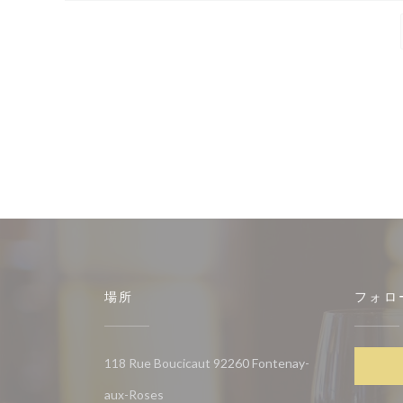
場所
フォロ
118 Rue Boucicaut 92260 Fontenay-
((新しいウィンドウで開きます))
aux-Roses