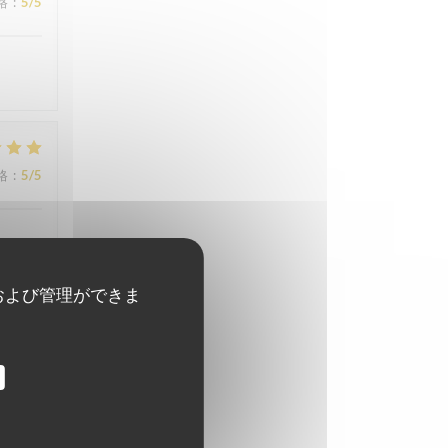
格
:
5
/5
格
:
5
/5
および管理ができま
格
:
3
/5