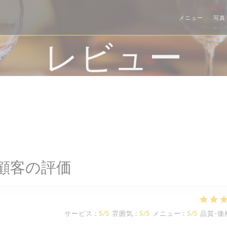
メニュー
写真
レビュー
顧客の評価
サービス
:
5
/5
雰囲気
:
5
/5
メニュー
:
5
/5
品質-価