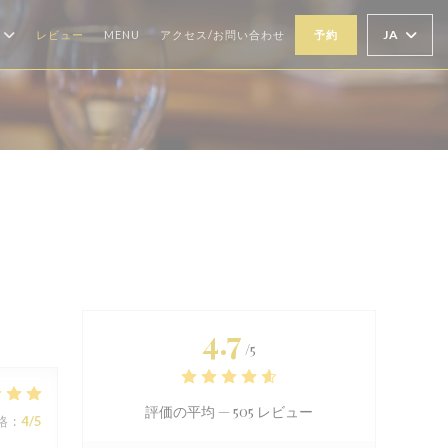
((新しいウィンドウで開きます))
JA
レビュー
MENU
アクセス/お問い合わせ
予約
4.7
/5
評価の平均 —
505 レビュー
格
:
4
/5