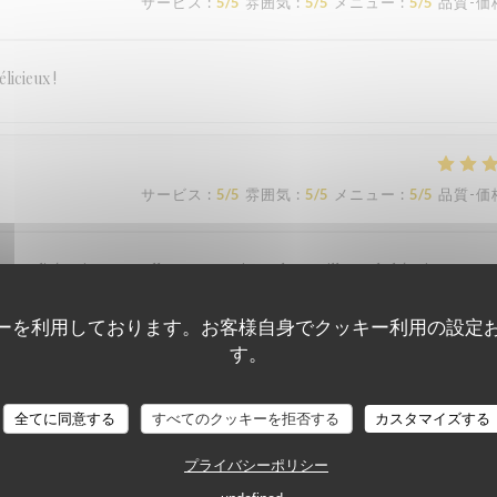
サービス
:
5
/5
雰囲気
:
5
/5
メニュー
:
5
/5
品質-価
licieux !
サービス
:
5
/5
雰囲気
:
5
/5
メニュー
:
5
/5
品質-価
qualité/prix est excellent. Le sourire et la gentillesse de l'équipe sont
ーを利用しております。お客様自身でクッキー利用の設定
す。
PIAZZA DEL GUSTO
サービス
:
3
/5
雰囲気
:
3
/5
メニュー
:
2
/5
品質-価
全てに同意する
すべてのクッキーを拒否する
カスタマイズする
プライバシーポリシー
oût de javel et pas fraîche !!!