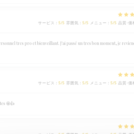
サービス
:
5
/5
雰囲気
:
5
/5
メニュー
:
5
/5
品質-価
personnel tres pro et bienveillant. J'ai passé un tres bon moment, je revien
サービス
:
5
/5
雰囲気
:
5
/5
メニュー
:
5
/5
品質-価
ttes 🤩👍