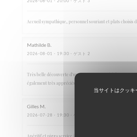
2026-08-01
- 20:00 - ゲスト 3
Accueil sympathique, personnel souriant et plats choisis dé
Mathilde
B
2026-08-01
- 19:30 - ゲスト 2
Très belle découverte d'un restaurant convivial. Le rapport 
également très appréciés.
当サイトはクッキ
Gilles
M
2026-07-28
- 19:30 - ゲスト 2
Apéritif et pizza service à 4 mn d'intervalle, eau en carafe g