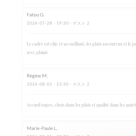
Fatou
G
2026-07-28
- 19:30 - ゲスト 2
Le cadre est chic et accueillant, les plats savoureux et le 
avec plaisir.
Régine
M
2026-08-02
- 13:30 - ゲスト 2
Accueil super, choix dans les plats et qualité dans les assie
Marie-Paule
L