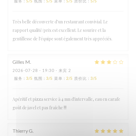
服务
:
5
/5
氛围
:
5
/5
菜单
:
5
/5
质价比
:
5
/5
Très belle découverte d'un restaurant convivial. Le
rapport qualité/prix est excellent. Le sourire et la
gentillesse de l'équipe sont également très appréciés.
Gilles
M
2026-07-28
- 19:30 - 来宾 2
PIAZZA DEL GUSTO
服务
:
3
/5
氛围
:
3
/5
菜单
:
2
/5
质价比
:
3
/5
Apéritif et pizza service à 4 mn d'intervalle, eau en carafe
goût de javel et pas fraîche !!!
Thierry
G