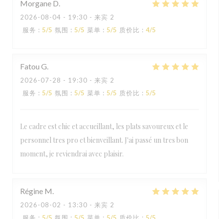
Morgane
D
2026-08-04
- 19:30 - 来宾 2
服务
:
5
/5
氛围
:
5
/5
菜单
:
5
/5
质价比
:
4
/5
Fatou
G
2026-07-28
- 19:30 - 来宾 2
服务
:
5
/5
氛围
:
5
/5
菜单
:
5
/5
质价比
:
5
/5
Le cadre est chic et accueillant, les plats savoureux et le
personnel tres pro et bienveillant. J'ai passé un tres bon
moment, je reviendrai avec plaisir.
Régine
M
2026-08-02
- 13:30 - 来宾 2
服务
:
5
/5
氛围
:
5
/5
菜单
:
5
/5
质价比
:
5
/5