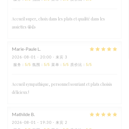
Accueil super, choix dans les plats et qualité dans les
assiettes 🤩👍
Marie-Paule
L
2026-08-01
- 20:00 - 来宾 3
服务
:
5
/5
氛围
:
5
/5
菜单
:
5
/5
质价比
:
5
/5
Accueil sympathique, personnel souriant et plats choisis
délicieux !
Mathilde
B
2026-08-01
- 19:30 - 来宾 2