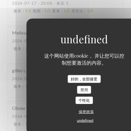
2026-07-17
- 20:00 - 来宾 3
服务
:
5
/5
氛围
:
5
/5
菜单
:
5
/5
质价比
:
5
/5
Melissa
B
2026-07-15
- 20:00 - 来宾 4
服务
:
5
/5
氛围
:
5
/5
菜单
:
5
/5
质价比
:
5
/5
这个网站使用cookie， 并让您可以控
制想要激活的内容。
gilles
L
2026-07-08
- 21:00 - 来宾 4
好的，全部接受
服务
:
5
/5
氛围
:
5
/5
菜单
:
5
/5
质价比
:
4
/5
禁用
个性化
Olivier
R
保密政策
2026-07-02
- 20:30 - 来宾 3
undefined
服务
:
5
/5
氛围
:
5
/5
菜单
:
5
/5
质价比
:
5
/5