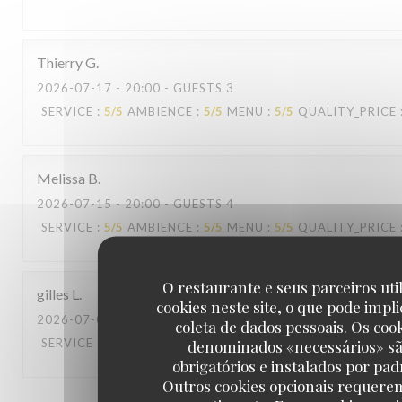
Thierry
G
2026-07-17
- 20:00 - GUESTS 3
SERVICE
:
5
/5
AMBIENCE
:
5
/5
MENU
:
5
/5
QUALITY_PRICE
Melissa
B
2026-07-15
- 20:00 - GUESTS 4
SERVICE
:
5
/5
AMBIENCE
:
5
/5
MENU
:
5
/5
QUALITY_PRICE
O restaurante e seus parceiros uti
gilles
L
cookies neste site, o que pode impli
2026-07-08
- 21:00 - GUESTS 4
coleta de dados pessoais. Os coo
SERVICE
:
5
/5
AMBIENCE
:
5
/5
MENU
:
5
/5
QUALITY_PRICE
denominados «necessários» s
obrigatórios e instalados por pad
Outros cookies opcionais requere