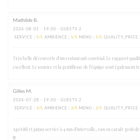
Mathilde
B
2026-08-01
- 19:30 - GUESTS 2
SERVICE
:
5
/5
AMBIENCE
:
5
/5
MENU
:
5
/5
QUALITY_PRICE
Très belle découverte d'un restaurant convivial. Le rapport qualit
excellent. Le sourire et la gentillesse de l'équipe sont également t
PIAZZA DEL GUSTO
Gilles
M
2026-07-28
- 19:30 - GUESTS 2
SERVICE
:
3
/5
AMBIENCE
:
3
/5
MENU
:
2
/5
QUALITY_PRICE
Apéritif et pizza service à 4 mn d'intervalle, eau en carafe goût de 
!!!