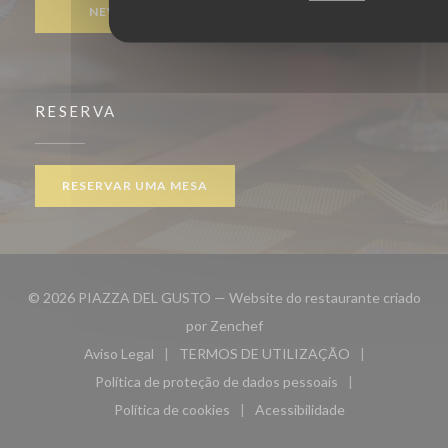
NEWSLETTER
RESERVA
RESERVAR UMA MESA
© 2026 PIAZZA DEL GUSTO — Website do restaurante criado
((abre numa nova janela))
por
Zenchef
Aviso Legal
TERMOS DE UTILIZAÇÃO
((abre numa nova janela))
((abre numa nova janela))
Política de proteção de dados pessoais
((abre numa nova janela))
Política de cookies
Acessibilidade
((abre numa nova janela))
((abre numa nova janela)