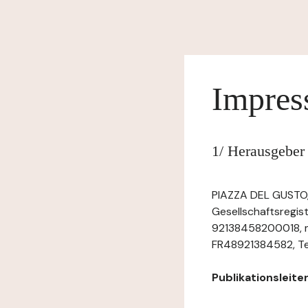
Impre
1/ Herausgeber
PIAZZA DEL GUSTO, 
Gesellschaftsregis
92138458200018, m
FR48921384582, Tel.:
Publikationsleiter: