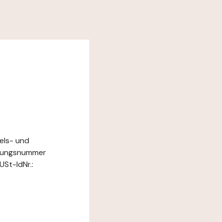
els- und
ierungsnummer
St-IdNr.: