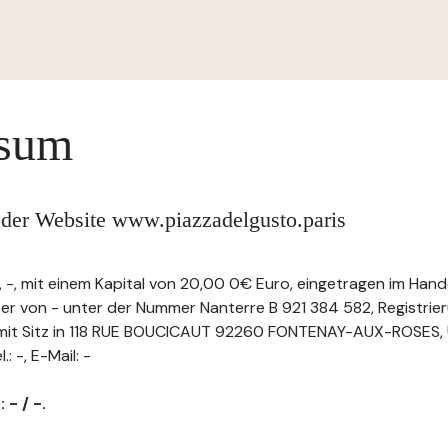
ssum
 der Website www.piazzadelgusto.paris
-, mit einem Kapital von 20,00 0€ Euro, eingetragen im Hand
ter von - unter der Nummer Nanterre B 921 384 582, Registr
it Sitz in 118 RUE BOUCICAUT 92260 FONTENAY-AUX-ROSES, U
 -, E-Mail: -
 - / -.